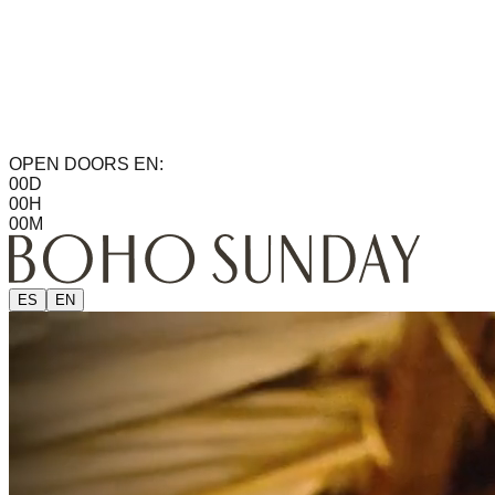
OPEN DOORS EN:
00
D
00
H
00
M
ES
EN