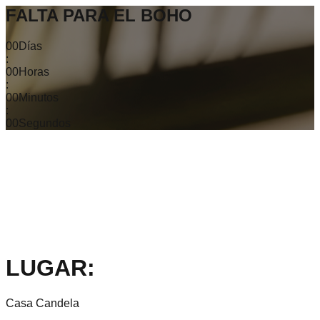
FALTA PARA EL BOHO
00
Días
:
00
Horas
:
00
Minutos
:
00
Segundos
LUGAR:
Casa Candela